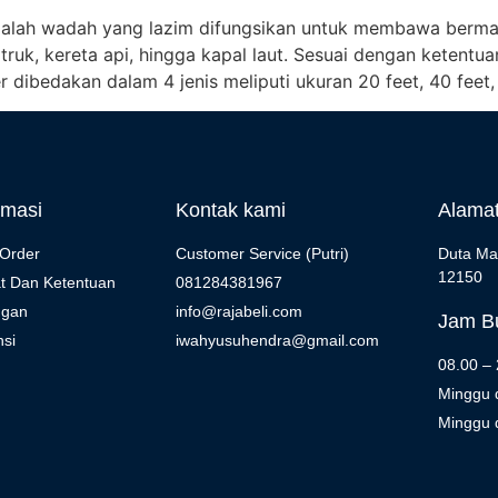
adalah wadah yang lazim difungsikan untuk membawa berma
uk, kereta api, hingga kapal laut. Sesuai dengan ketentuan
er dibedakan dalam 4 jenis meliputi ukuran 20 feet, 40 feet,
rmasi
Kontak kami
Alama
Order
Customer Service (Putri)
Duta Ma
12150
t Dan Ketentuan
081284381967
ngan
info@rajabeli.com
Jam Bu
si
iwahyusuhendra@gmail.com
08.00 –
Minggu 
Minggu d