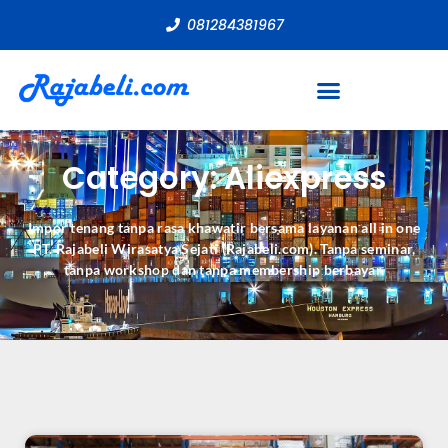
081284381967
Category: Aliexpress
Impor tenang tanpa rasa khawatir bersama layanan all in one
PT. Rajabeli Wirasatya Sejati (Rajabeli.com). Tanpa seminar,
tanpa workshop dan tanpa membership berbayar.