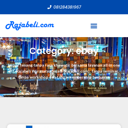
081284381967
Category: ebay
Impor tenang tanpa rasa khawatir bersama layanan all in one
PT. Rajabeli Wirasatya Sejati (Rajabeli.com). Tanpa seminar,
tanpa workshop dan tanpa membership berbayar.