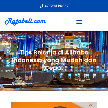
081284381967
Alibaba
Tips Belanja di Alibaba
Indonesia yang Mudah dan
Cepat