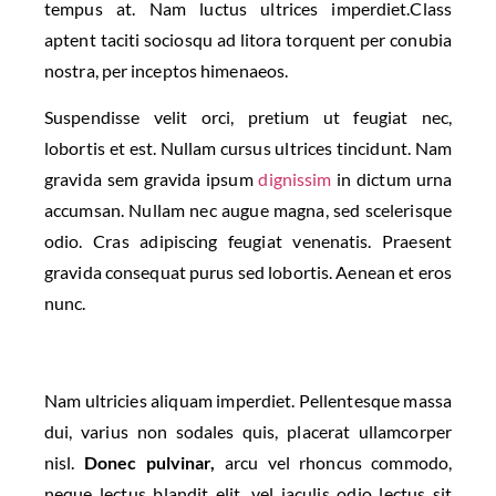
tempus at. Nam luctus ultrices imperdiet.Class
aptent taciti sociosqu ad litora torquent per conubia
nostra, per inceptos himenaeos.
Suspendisse velit orci, pretium ut feugiat nec,
lobortis et est. Nullam cursus ultrices tincidunt. Nam
gravida sem gravida ipsum
dignissim
in dictum urna
accumsan. Nullam nec augue magna, sed scelerisque
odio. Cras adipiscing feugiat venenatis. Praesent
gravida consequat purus sed lobortis. Aenean et eros
nunc.
Nam ultricies aliquam imperdiet. Pellentesque massa
dui, varius non sodales quis, placerat ullamcorper
nisl.
Donec pulvinar,
arcu vel rhoncus commodo,
neque lectus blandit elit, vel iaculis odio lectus sit