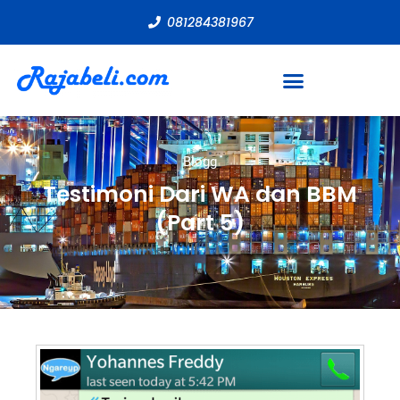
081284381967
Blogg
Testimoni Dari WA dan BBM
(Part 5)