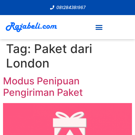
081284381967
Tag:
Paket dari
London
Modus Penipuan
Pengiriman Paket