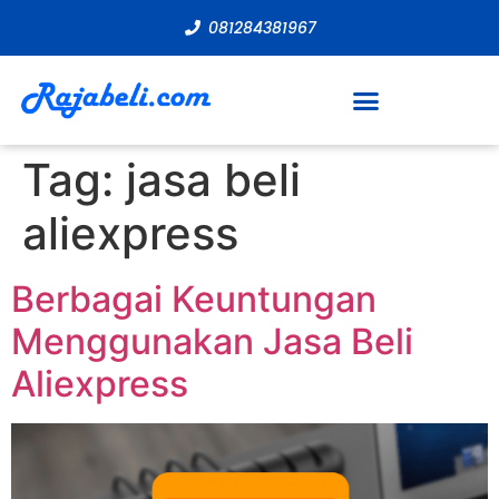
081284381967
Tag:
jasa beli
aliexpress
Berbagai Keuntungan
Menggunakan Jasa Beli
Aliexpress