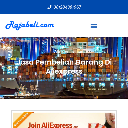
081284381967
Aliexpress
Jasa Pembelian Barang Di
Aliexpress