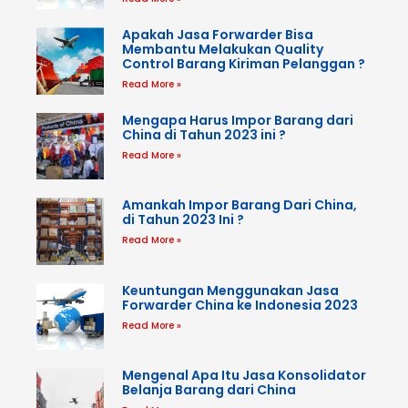
Apakah Jasa Forwarder Bisa
Membantu Melakukan Quality
Control Barang Kiriman Pelanggan ?
Read More »
Mengapa Harus Impor Barang dari
China di Tahun 2023 ini ?
Read More »
Amankah Impor Barang Dari China,
di Tahun 2023 Ini ?
Read More »
Keuntungan Menggunakan Jasa
Forwarder China ke Indonesia 2023
Read More »
Mengenal Apa Itu Jasa Konsolidator
Belanja Barang dari China