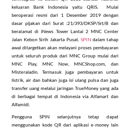
keluaran Bank Indonesia yaitu QRIS. Mulai
beroperasi resmi dari 1 Desember 2019 dengan
dasar pijakan dari Surat :21/393/DKSP/Srt/B dan
beralamat di iNews Tower Lantai 2 MNC Center
Jalan Kebon Sirih Jakarta Pusat.
SPIN
dalam tahap
awal ditargetkan akan melayani proses pembayaran
untuk seluruh produk dari MNC Group mulai dari
MNC Play, MNC Now, MNCShop.com, dan
Misteraladin. Termasuk juga pembayaran untuk
listrik, air dan bahkan juga isi ulang pulsa dan juga
transfer uang melalui jaringan TrueMoney yang ada
di berbagai tempat di Indonesia via Alfamart dan
Alfamidi.
Pengguna SPIN selanjutnya tetap dapat
menggunakan kode QR dari aplikasi e-money lain