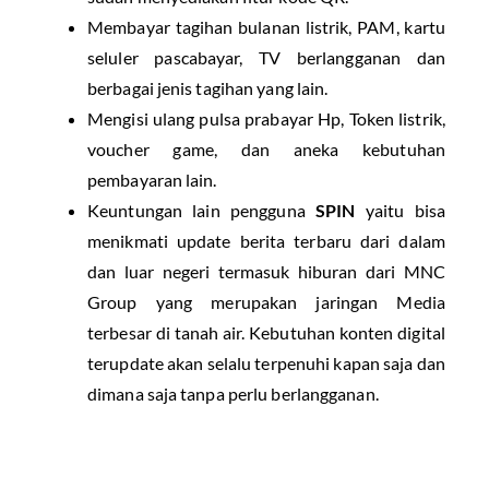
Membayar tagihan bulanan listrik, PAM, kartu
seluler pascabayar, TV berlangganan dan
berbagai jenis tagihan yang lain.
Mengisi ulang pulsa prabayar Hp, Token listrik,
voucher game, dan aneka kebutuhan
pembayaran lain.
Keuntungan lain pengguna
SPIN
yaitu bisa
menikmati update berita terbaru dari dalam
dan luar negeri termasuk hiburan dari MNC
Group yang merupakan jaringan Media
terbesar di tanah air. Kebutuhan konten digital
terupdate akan selalu terpenuhi kapan saja dan
dimana saja tanpa perlu berlangganan.