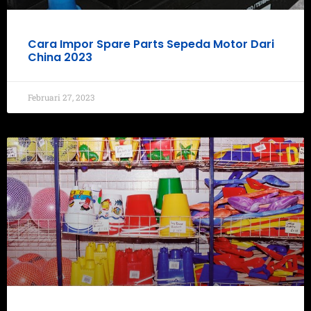
Cara Impor Spare Parts Sepeda Motor Dari
China 2023
Februari 27, 2023