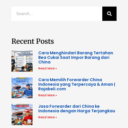
Recent Posts
Cara Menghindari Barang Tertahan
Bea Cukai Saat Impor Barang dari
China
Read More »
Cara Memilih Forwarder China
Indonesia yang Terpercaya & Aman |
Rajabeli.com
Read More »
Jasa Forwarder dari China ke
Indonesia dengan Harga Terjangkau
Read More »