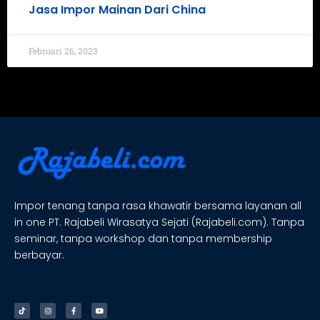
Jasa Impor Mainan Dari China
Februari 26, 2023
Impor tenang tanpa rasa khawatir bersama layanan all
in one PT. Rajabeli Wirasatya Sejati (Rajabeli.com). Tanpa
seminar, tanpa workshop dan tanpa membership
berbayar.