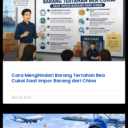
Cara Menghindari Barang Tertahan Bea
Cukai Saat Impor Barang dari China
Mei 12, 2026