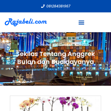
081284381967
Home and Garden
Sekilas Tentang Anggrek
Bulan dan Budidayanya