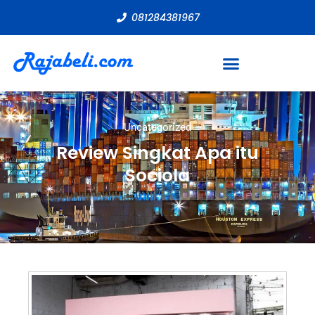
081284381967
Uncategorized
Review Singkat Apa itu
Sociola