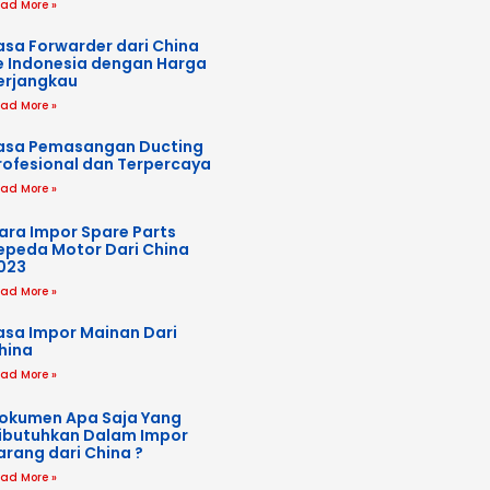
ad More »
asa Forwarder dari China
e Indonesia dengan Harga
erjangkau
ad More »
asa Pemasangan Ducting
rofesional dan Terpercaya
ad More »
ara Impor Spare Parts
epeda Motor Dari China
023
ad More »
asa Impor Mainan Dari
hina
ad More »
okumen Apa Saja Yang
ibutuhkan Dalam Impor
arang dari China ?
ad More »