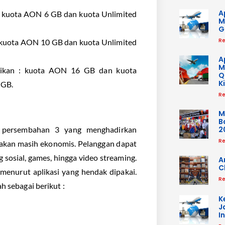
A
 kuota AON 6 GB dan kuota Unlimited
M
G
Re
kuota AON 10 GB dan kuota Unlimited
A
M
ikan : kuota AON 16 GB dan kuota
Q
K
 GB.
Re
3
M
B
2
ru persembahan 3 yang menghadirkan
Re
nakan masih ekonomis. Pelanggan dapat
g sosial, games, hingga video streaming.
A
C
enurut aplikasi yang hendak dipakai.
Re
h sebagai berikut :
K
J
I