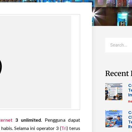
Recent 
C
T
I
Re
C
C
ternet
3 unlimited
. Pengguna dapat
T
R
abis. Selama ini operator 3 (
Tri
) terus