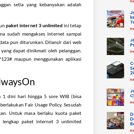
Re
nggan setia yang kebanyakan adalah
J
k
T
mun
paket internet 3 unlimited
ini tetap
Re
na sudah mengakses internet sampai
J
ata pun diturunkan. Dilansir dari web
P
d yang dapat dinikmati oleh pelanggan.
Re
u *123# maupun menggunakan aplikasi
C
S
2
AlwaysOn
Re
J
C
 1 dini hari hingga 5 sore WIB (bisa
Re
erlakukan Fair Usage Policy. Sesudah
kan. Untuk masa berlaku kuota paket
D
D
r lengkap paket internet 3 unlimited
B
Re