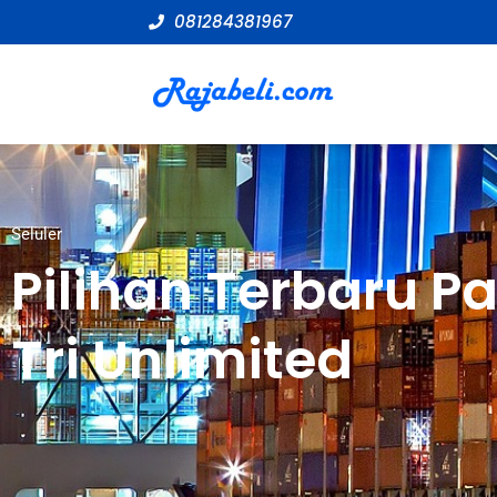
081284381967
Seluler
Pilihan Terbaru Pa
Tri Unlimited