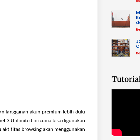
Re
M
K
d
Re
J
C
Re
Tutoria
an langganan akun premium lebih dulu
net 3 Unlimited ini cuma bisa digunakan
atau aktifitas browsing akan menggunakan