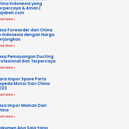
hina Indonesia yang
erpercaya & Aman |
ajabeli.com
ad More »
asa Forwarder dari China
e Indonesia dengan Harga
erjangkau
ad More »
asa Pemasangan Ducting
rofesional dan Terpercaya
ad More »
ara Impor Spare Parts
epeda Motor Dari China
023
ad More »
asa Impor Mainan Dari
hina
ad More »
okumen Apa Saja Yang