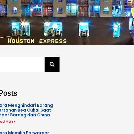
Posts
ara Menghindari Barang
ertahan Bea Cukai Saat
mpor Barang dari China
ad More »
ara Memilih Forwarder