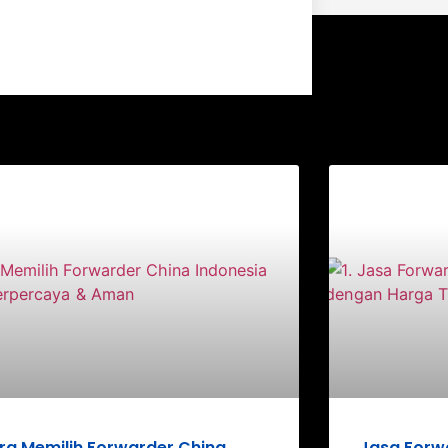
ra Memilih Forwarder China
Jasa Forwa