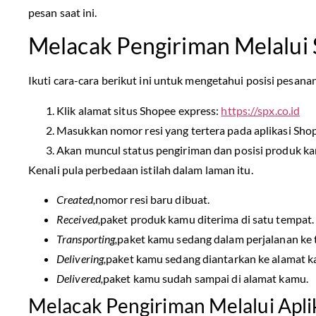
pesan saat ini.
Melacak Pengiriman Melalui S
Ikuti cara-cara berikut ini untuk mengetahui posisi pesana
Klik alamat situs Shopee express:
https://spx.co.id
Masukkan nomor resi yang tertera pada aplikasi Sho
Akan muncul status pengiriman dan posisi produk k
Kenali pula perbedaan istilah dalam laman itu.
Created,
nomor resi baru dibuat.
Received,
paket produk kamu diterima di satu tempat.
Transporting,
paket kamu sedang dalam perjalanan ke 
Delivering,
paket kamu sedang diantarkan ke alamat k
Delivered,
paket kamu sudah sampai di alamat kamu.
Melacak Pengiriman Melalui Apli