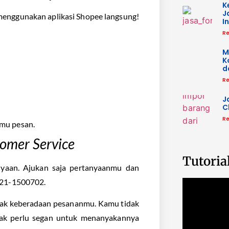
K
J
menggunakan aplikasi Shopee langsung!
I
Re
M
K
d
Re
J
C
Re
amu pesan.
omer Service
Tutoria
nyaan. Ajukan saja pertanyaanmu dan
021-1500702.
cak keberadaan pesananmu. Kamu tidak
tidak perlu segan untuk menanyakannya