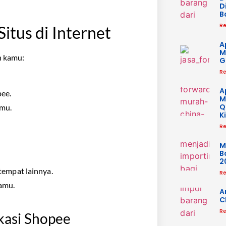
D
B
Re
itus di Internet
A
M
n kamu:
G
Re
A
pee.
M
Q
amu.
K
Re
M
B
2
tempat lainnya.
Re
amu.
A
C
Re
kasi Shopee