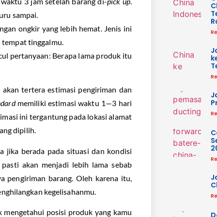
 waktu 3 jam setelah barang di-
pick up
.
C
T
buru sampai.
R
ngan ongkir yang lebih hemat. Jenis ini
Re
 tempat tinggalmu.
J
cul pertanyaan: Berapa lama produk itu
k
T
Re
, akan tertera estimasi pengiriman dan
J
P
andard
memiliki estimasi waktu 1—3 hari
Re
timasi ini tergantung pada lokasi alamat
ng dipilih.
C
S
2
a jika berada pada situasi dan kondisi
Re
 pasti akan menjadi lebih lama sebab
J
 pengiriman barang. Oleh karena itu,
C
enghilangkan kegelisahanmu.
Re
uk mengetahui posisi produk yang kamu
D