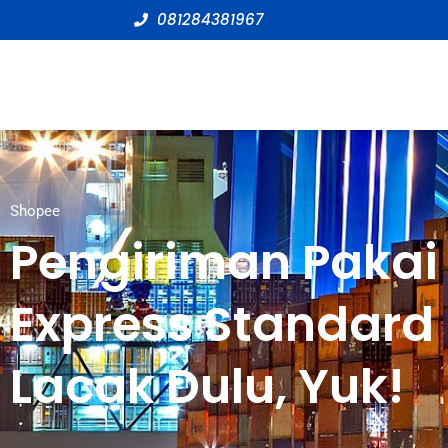
081284381967
Shopee
Pengiriman Pakai
Express Standard
Lacak Dulu, Yuk!