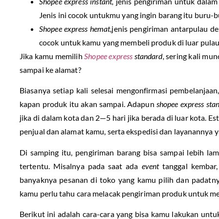
Shopee express instant,
jenis pengiriman untuk dalam
Jenis ini cocok untukmu yang ingin barang itu buru-
Shopee express hemat
,
jenis pengiriman antarpulau de
cocok untuk kamu yang membeli produk di luar pulau
Jika kamu memilih
Shopee express
standard,
sering kali mun
sampai ke alamat?
Biasanya setiap kali selesai mengonfirmasi pembelanjaan
kapan produk itu akan sampai. Adapun
shopee express st
jika di dalam kota dan 2—5 hari jika berada di luar kota. Es
penjual dan alamat kamu, serta ekspedisi dan layanannya ya
Di samping itu, pengiriman barang bisa sampai lebih lam
tertentu. Misalnya pada saat ada
event
tanggal kembar,
banyaknya pesanan di toko yang kamu pilih dan padatnya
kamu perlu tahu cara melacak pengiriman produk untuk m
Berikut ini adalah cara-cara yang bisa kamu lakukan unt