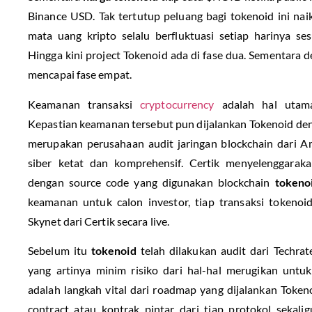
Binance USD. Tak tertutup peluang bagi tokenoid ini n
mata uang kripto selalu berfluktuasi setiap harinya s
Hingga kini project Tokenoid ada di fase dua. Sementara d
mencapai fase empat.
Keamanan transaksi
cryptocurrency
adalah hal utama 
Kepastian keamanan tersebut pun dijalankan Tokenoid deng
merupakan perusahaan audit jaringan blockchain dari
siber ketat dan komprehensif. Certik menyelenggaraka
dengan source code yang digunakan blockchain
tokeno
keamanan untuk calon investor, tiap transaksi tokeno
Skynet dari Certik secara live.
Sebelum itu
tokenoid
telah dilakukan audit dari Techrat
yang artinya minim risiko dari hal-hal merugikan untuk
adalah langkah vital dari roadmap yang dijalankan Token
contract atau kontrak pintar dari tiap protokol sekal