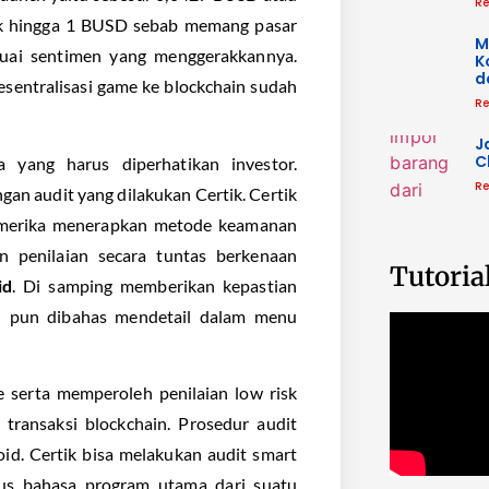
Re
aik hingga 1 BUSD sebab memang pasar
M
esuai sentimen yang menggerakkannya.
K
d
esentralisasi game ke blockchain sudah
Re
J
C
yang harus diperhatikan investor.
Re
an audit yang dilakukan Certik. Certik
 Amerika menerapkan metode keamanan
n penilaian secara tuntas berkenaan
Tutoria
id
. Di samping memberikan kepastian
id pun dibahas mendetail dalam menu
e serta memperoleh penilaian low risk
 transaksi blockchain. Prosedur audit
oid. Certik bisa melakukan audit smart
igus bahasa program utama dari suatu