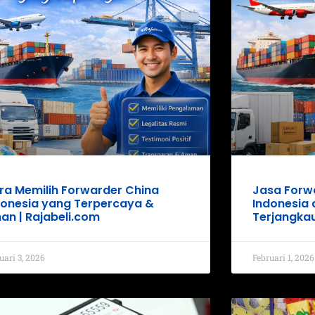
ra Memilih Forwarder China
Jasa Forwa
donesia yang Terpercaya &
Indonesia
an | Rajabeli.com
Terjangka
uari 3, 2026
Februari 1, 2026