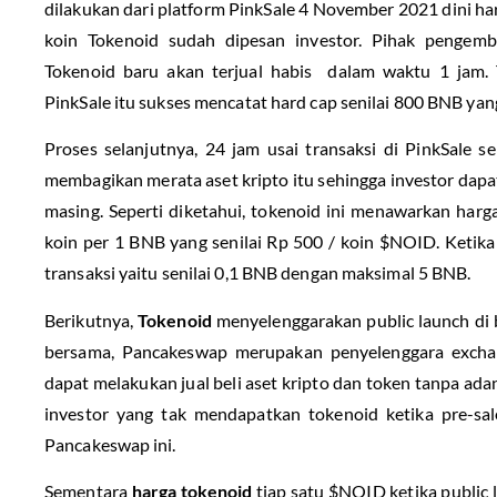
dilakukan dari platform PinkSale 4 November 2021 dini har
koin Tokenoid sudah dipesan investor. Pihak pengemb
Tokenoid baru akan terjual habis dalam waktu 1 jam. 
PinkSale itu sukses mencatat hard cap senilai 800 BNB yan
Proses selanjutnya, 24 jam usai transaksi di PinkSale 
membagikan merata aset kripto itu sehingga investor dapa
masing. Seperti diketahui, tokenoid ini menawarkan harga
koin per 1 BNB yang senilai Rp 500 / koin $NOID. Ketika
transaksi yaitu senilai 0,1 BNB dengan maksimal 5 BNB.
Berikutnya,
Tokenoid
menyelenggarakan public launch di 
bersama, Pancakeswap merupakan penyelenggara exchang
dapat melakukan jual beli aset kripto dan token tanpa ada
investor yang tak mendapatkan tokenoid ketika pre-sa
Pancakeswap ini.
Sementara
harga tokenoid
tiap satu $NOID ketika public 