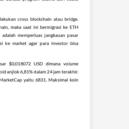
akukan cross blockchain atau bridge.
ain, maka saat ini bermigrasi ke ETH
tu adalah memperluas jangkauan pasar
i ke market agar para investor bisa
besar $0,018072 USD dimana volume
d anjlok 6,81% dalam 24 jam terakhir.
nMarketCap yaitu 6831. Maksimal koin