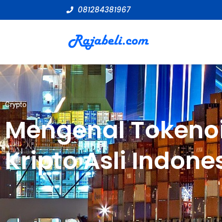
081284381967
Crypto
Mengenal Tokenoi
Kripto Asli Indone