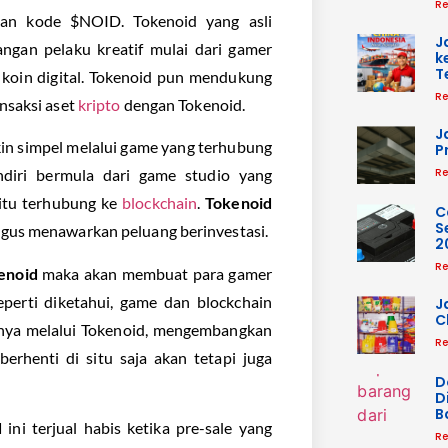
Re
n kode $NOID. Tokenoid yang asli
J
ngan pelaku kreatif mulai dari gamer
k
T
 koin digital. Tokenoid pun mendukung
Re
nsaksi aset
kripto
dengan Tokenoid.
J
in simpel melalui game yang terhubung
P
Re
diri bermula dari game studio yang
tu terhubung ke
blockchain
.
Tokenoid
C
S
igus menawarkan peluang berinvestasi.
2
Re
enoid
maka akan membuat para gamer
perti diketahui, game dan blockchain
J
C
rtinya melalui Tokenoid, mengembangkan
Re
rhenti di situ saja akan tetapi juga
D
D
B
d
ini terjual habis ketika pre-sale yang
Re