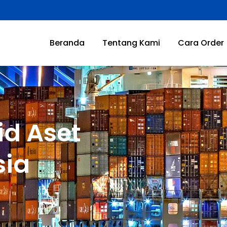
Beranda
Tentang Kami
Cara Order
d Aset
sia