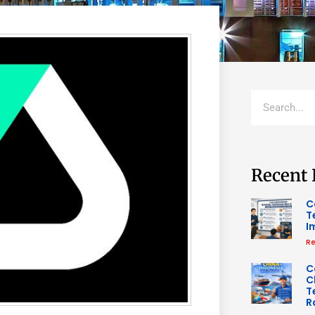
Recent 
C
T
I
Re
C
C
T
R