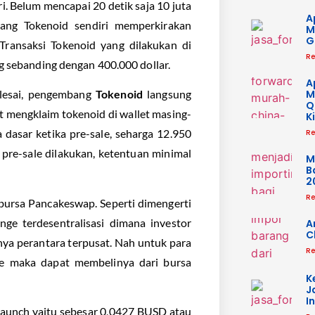
i. Belum mencapai 20 detik saja 10 juta
A
ang Tokenoid sendiri memperkirakan
M
G
Transaksi Tokenoid yang dilakukan di
Re
g sebanding dengan 400.000 dollar.
A
M
selesai, pengembang
Tokenoid
langsung
Q
t mengklaim tokenoid di wallet masing-
K
 dasar ketika pre-sale, seharga 12.950
Re
 pre-sale dilakukan, ketentuan minimal
M
B
2
Re
bursa Pancakeswap. Seperti dimengerti
e terdesentralisasi dimana investor
A
C
nya perantara terpusat. Nah untuk para
Re
le maka dapat membelinya dari bursa
K
J
I
launch yaitu sebesar 0,0427 BUSD atau