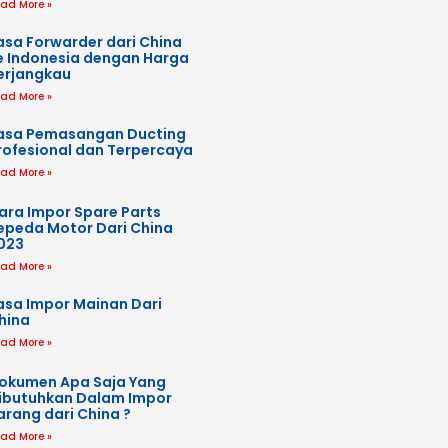
ad More »
asa Forwarder dari China
e Indonesia dengan Harga
erjangkau
ad More »
asa Pemasangan Ducting
rofesional dan Terpercaya
ad More »
ara Impor Spare Parts
epeda Motor Dari China
023
ad More »
asa Impor Mainan Dari
hina
ad More »
okumen Apa Saja Yang
ibutuhkan Dalam Impor
arang dari China ?
ad More »