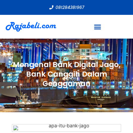
081284381967
Bank
Mengenal Bank Digital Jago,
Bank Canggih Dalam
Genggaman