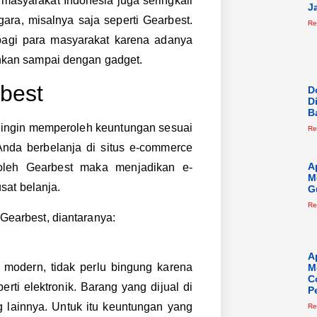
 masyarakat Indonesia juga seringkali
J
ra, misalnya saja seperti Gearbest.
Re
bagi para masyarakat karena adanya
bahkan sampai dengan gadget.
best
D
D
B
 ingin memperoleh keuntungan sesuai
Re
Anda berbelanja di situs e-commerce
A
oleh Gearbest maka menjadikan e-
M
sat belanja.
G
Re
 Gearbest, diantaranya:
A
modern, tidak perlu bingung karena
M
C
ti elektronik. Barang yang dijual di
P
 lainnya. Untuk itu keuntungan yang
Re