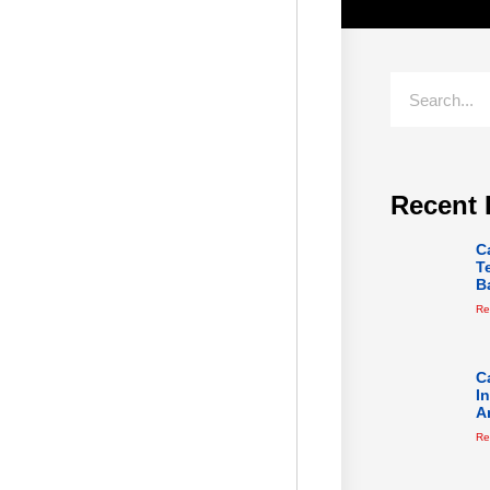
Recent 
C
T
B
Re
C
I
A
Re