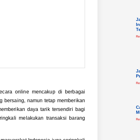
J
I
T
Re
J
P
Re
ecara online mencakup di berbagai
g bersaing, namun tetap memberikan
C
berikan daya tarik tersendiri bagi
M
ingkali melakukan transaksi barang
Re