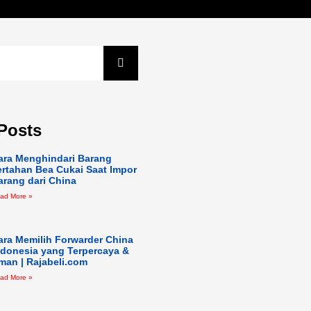
Posts
ara Menghindari Barang
ertahan Bea Cukai Saat Impor
arang dari China
ad More »
ara Memilih Forwarder China
ndonesia yang Terpercaya &
man | Rajabeli.com
ad More »