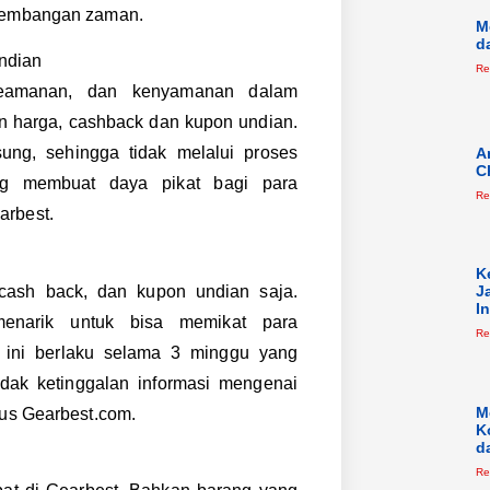
rkembangan zaman.
M
d
ndian
Re
keamanan, dan kenyamanan dalam
an harga, cashback dan kupon undian.
ung, sehingga tidak melalui proses
A
C
ang membuat daya pikat bagi para
Re
arbest.
K
cash back, dan kupon undian saja.
J
I
enarik untuk bisa memikat para
Re
ini berlaku selama 3 minggu yang
dak ketinggalan informasi mengenai
M
tus Gearbest.com.
K
d
Re