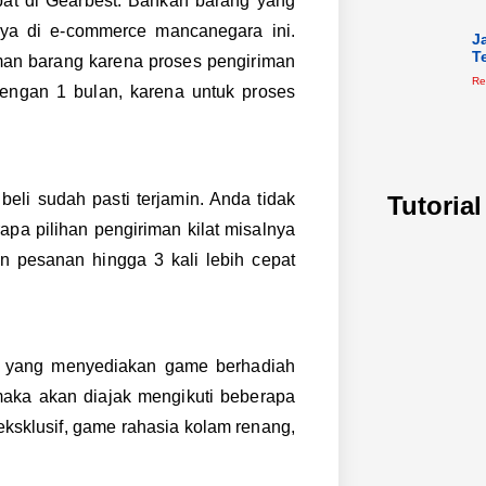
pat di Gearbest. Bahkan barang yang
nya di e-commerce mancanegara ini.
J
T
man barang karena proses pengiriman
Re
engan 1 bulan, karena untuk proses
li sudah pasti terjamin. Anda tidak
Tutoria
apa pilihan pengiriman kilat misalnya
 pesanan hingga 3 kali lebih cepat
ya yang menyediakan game berhadiah
 maka akan diajak mengikuti beberapa
eksklusif, game rahasia kolam renang,