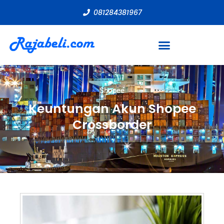
081284381967
Shopee
Keuntungan Akun Shopee
Crossborder