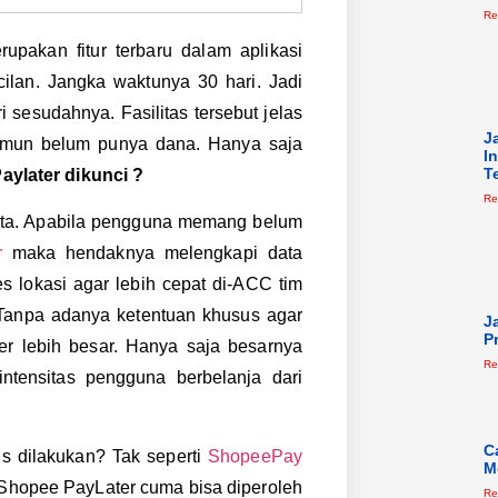
Re
pakan fitur terbaru dalam aplikasi
ilan. Jangka waktunya 30 hari. Jadi
sesudahnya. Fasilitas tersebut jelas
J
amun belum punya dana. Hanya saja
I
T
ylater dikunci ?
Re
 juta. Apabila pengguna memang belum
r
maka hendaknya melengkapi data
s lokasi agar lebih cepat di-ACC tim
 Tanpa adanya ketentuan khusus agar
J
P
er lebih besar. Hanya saja besarnya
Re
intensitas pengguna berbelanja dari
C
us dilakukan? Tak seperti
ShopeePay
M
 Shopee PayLater cuma bisa diperoleh
Re