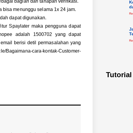
gai bagian dari tahapan verifikasi.
K
d
a bisa menunggu selama 1x 24 jam.
Re
udah dapat digunakan.
fitur Spaylater maka pengguna dapat
J
T
hopee adalah 1500702 yang dapat
Re
email berisi detil permasalahan yang
ticle/Bagaimana-cara-kontak-Customer-
Tutoria