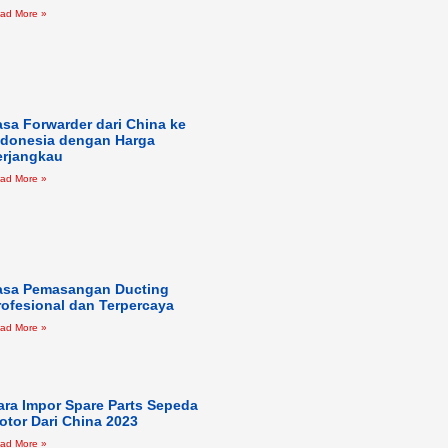
ad More »
asa Forwarder dari China ke
ndonesia dengan Harga
erjangkau
ad More »
asa Pemasangan Ducting
rofesional dan Terpercaya
ad More »
ara Impor Spare Parts Sepeda
otor Dari China 2023
ad More »