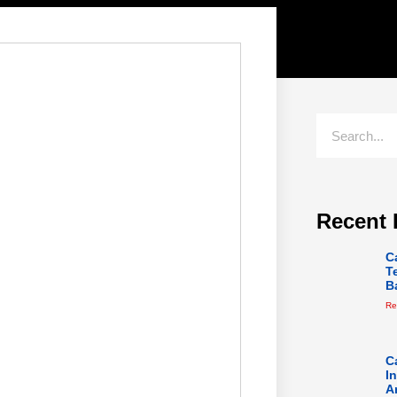
Recent 
C
T
B
Re
C
I
A