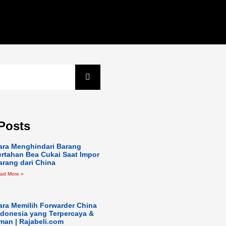
Posts
ara Menghindari Barang
ertahan Bea Cukai Saat Impor
arang dari China
ad More »
ara Memilih Forwarder China
ndonesia yang Terpercaya &
man | Rajabeli.com