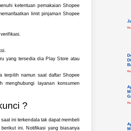
emenuhi ketentuan pemakaian Shopee
memanfaatkan limit pinjaman Shopee
J
Re
erifikasi.
si.
D
u yang tersedia dia Play Store atau
D
B
Re
 terpilih namun saat daftar Shopee
lah menghubungi layanan konsumen
A
M
G
kunci ?
Re
saat ini terkendala tak dapat membeli
A
berikut ini. Notifikasi yang biasanya
M