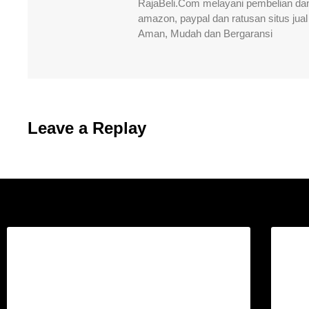
RajaBeli.Com melayani pembelian dan
amazon, paypal dan ratusan situs jual 
Aman, Mudah dan Bergaransi
Leave a Replay