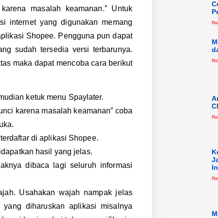
C
i karena masalah keamanan.” Untuk
P
i internet yang digunakan memang
Re
 aplikasi Shopee. Pengguna pun dapat
M
ng sudah tersedia versi terbarunya.
d
Re
tas maka dapat mencoba cara berikut
mudian ketuk menu Spaylater.
A
C
dikunci karena masalah keamanan” coba
Re
uka.
erdaftar di aplikasi Shopee.
idapatkan hasil yang jelas.
K
J
aknya dibaca lagi seluruh informasi
I
Re
Wajah. Usahakan wajah nampak jelas
 yang diharuskan aplikasi misalnya
M