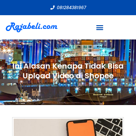
081284381967
Shopee
Ini Alasan Kenapa Tidak Bisa
Upload Video di Shopee