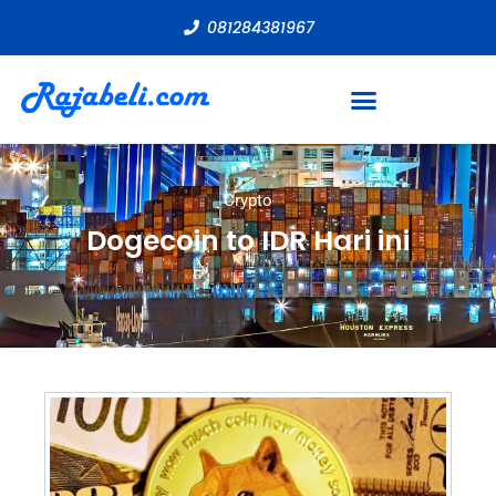
081284381967
Crypto
Dogecoin to IDR Hari ini