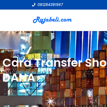
081284381967
e-Payment
Cara Transfer Sh
DANA