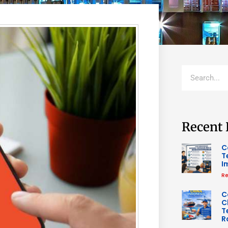
Recent 
C
T
I
Re
C
C
T
R