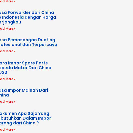
ad More »
asa Forwarder dari China
e Indonesia dengan Harga
erjangkau
ad More »
asa Pemasangan Ducting
rofesional dan Terpercaya
ad More »
ara Impor Spare Parts
epeda Motor Dari China
023
ad More »
asa Impor Mainan Dari
hina
ad More »
okumen Apa Saja Yang
ibutuhkan Dalam Impor
arang dari China ?
ad More »