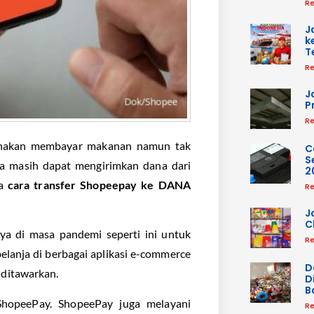
Re
J
k
T
Re
J
P
Re
unakan membayar makanan namun tak
C
S
da masih dapat mengirimkan dana dari
2
na
cara transfer Shopeepay ke DANA
Re
J
C
ya di masa pandemi seperti ini untuk
Re
belanja di berbagai aplikasi e-commerce
D
 ditawarkan.
D
B
 ShopeePay. ShopeePay juga melayani
Re