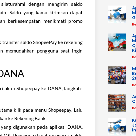
 silaturahmi dengan mengirim saldo
A
lain. Saldo yang kamu kirimkan dapat
M
G
 dan berkesempatan menikmati promo
Re
A
M
k transfer saldo ShopeePay ke rekening
Q
K
kan memudahkan pengguna saat ingin
Re
M
e DANA
B
2
Re
ari akun Shopeepay ke DANA, langkah-
A
C
Re
tama klik pada menu Shopeepay. Lalu
kan ke Rekening Bank.
K
J
e yang digunakan pada aplikasi DANA.
I
ol OK. Pengguna dapat mengecek saldo