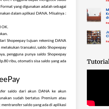
Re
 Format yang digunakan adalah sebagai
M
gunakan dalam aplikasi DANA. Misalnya :
K
d
Re
l OK.
J
ukan.
C
o dari Shopeepay tujuan rekening DANA
Re
a melakukan transaksi, saldo Shopeepay
nya, pengguna punya saldo Shopeepay
Tutoria
.80 ribu, otomatis sisa saldo yang ada
peePay
nsfer saldo dari akun DANA ke akun
unakan sudah bertatus Premium atau
 mentransfer saldo yang ada di aplikasi