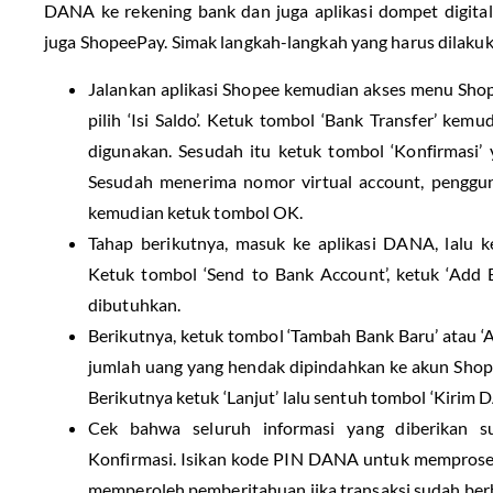
DANA ke rekening bank dan juga aplikasi dompet digital
juga ShopeePay. Simak langkah-langkah yang harus dilakuka
Jalankan aplikasi Shopee kemudian akses menu Shopee
pilih ‘Isi Saldo’. Ketuk tombol ‘Bank Transfer’ ke
digunakan. Sesudah itu ketuk tombol ‘Konfirmasi’ 
Sesudah menerima nomor virtual account, penggu
kemudian ketuk tombol OK.
Tahap berikutnya, masuk ke aplikasi DANA, lalu k
Ketuk tombol ‘Send to Bank Account’, ketuk ‘Add B
dibutuhkan.
Berikutnya, ketuk tombol ‘Tambah Bank Baru’ atau ‘
jumlah uang yang hendak dipindahkan ke akun Shope
Berikutnya ketuk ‘Lanjut’ lalu sentuh tombol ‘Kirim 
Cek bahwa seluruh informasi yang diberikan s
Konfirmasi. Isikan kode PIN DANA untuk memprose
memperoleh pemberitahuan jika transaksi sudah berh