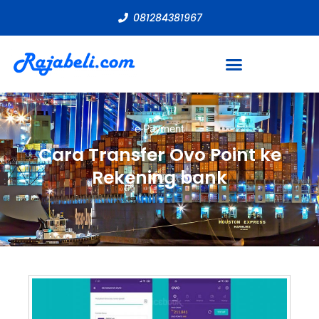
081284381967
e-Payment
Cara Transfer Ovo Point ke
Rekening bank