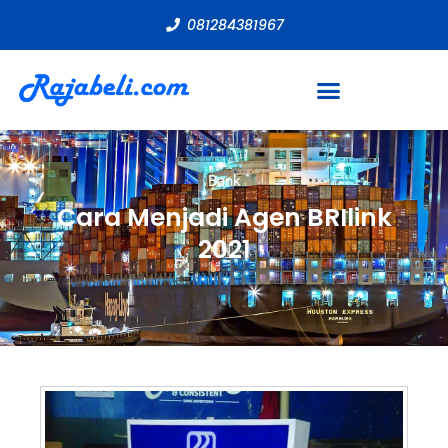
081284381967
Bank
Cara Menjadi Agen BRIlink
2021