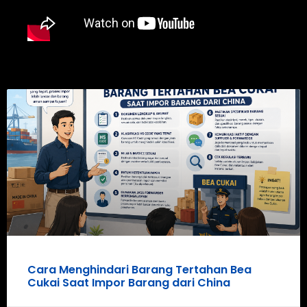
Cara Menghindari Barang Tertahan Bea
Cukai Saat Impor Barang dari China