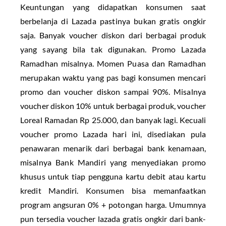
Keuntungan yang didapatkan konsumen saat
berbelanja di Lazada pastinya bukan gratis ongkir
saja. Banyak voucher diskon dari berbagai produk
yang sayang bila tak digunakan. Promo Lazada
Ramadhan misalnya. Momen Puasa dan Ramadhan
merupakan waktu yang pas bagi konsumen mencari
promo dan voucher diskon sampai 90%. Misalnya
voucher diskon 10% untuk berbagai produk, voucher
Loreal Ramadan Rp 25.000, dan banyak lagi. Kecuali
voucher promo Lazada hari ini, disediakan pula
penawaran menarik dari berbagai bank kenamaan,
misalnya Bank Mandiri yang menyediakan promo
khusus untuk tiap pengguna kartu debit atau kartu
kredit Mandiri. Konsumen bisa memanfaatkan
program angsuran 0% + potongan harga. Umumnya
pun tersedia voucher lazada gratis ongkir dari bank-