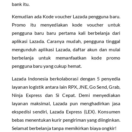
bank itu.
Kemudian ada Kode voucher Lazada pengguna baru.
Promo itu menyediakan kode voucher untuk
pengguna baru baru pertama kali berbelanja dari
aplikasi Lazada. Caranya mudah, pengguna tinggal
mengunduh aplikasi Lazada, daftar akun dan mulai
berbelanja untuk memanfaatkan kode promo
pengguna baru yang cukup hemat.
Lazada Indonesia berkolaborasi dengan 5 penyedia
layanan logistik antara lain RPX, JNE, Go Send, Grab,
Ninja Express dan Si Cepat. Demi menyediakan
layanan maksimal, Lazada pun menghadirkan jasa
ekspedisi sendiri, Lazada Express (LEX). Konsumen
bebas menentukan kurir pengiriman yang diinginkan.
Selamat berbelanja tanpa memikirkan biaya ongkir!