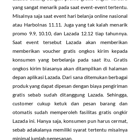
yang sangat menarik pada saat event-event tertentu.
Misalnya saja saat event hari belanja online nasional
atau Harbolnas 11.11. Juga yang tak kalah menarik
promo 9.9, 10.10, dan Lazada 12.12 tiap tahunnya.
Saat event tersebut Lazada akan memberikan
memberikan voucher gratis ongkos kirim kepada
konsumen yang berbelanja pada saat itu. Gratis
ongkos kirim biasanya akan ditampilkan di halaman
depan aplikasi Lazada. Dari sana ditemukan berbagai
produk yang dapat dipesan dengan biaya pengiriman
gratis sebab sudah ditanggung Lazada. Sehingga,
customer cukup ketuk dan pesan barang dan
otomatis sudah memperoleh fasilitas gratis ongkir
Lazada ini. Hanya saja, konsumen pun harus cermat,
sebab adakalanya memiliki syarat tertentu misalnya
minimal jumlah pemesanan.