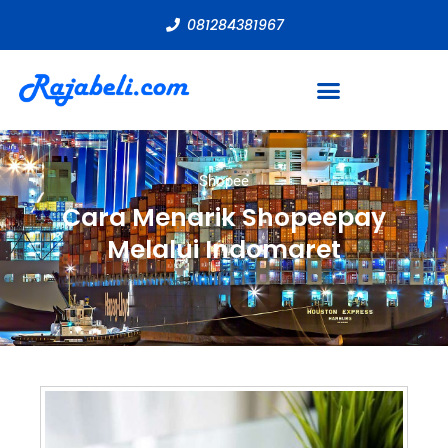
081284381967
Shopee
Cara Menarik Shopeepay
Melalui Indomaret