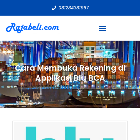
081284381967
Bank
Cara Membuka Rekening di
Applikasi Blu BCA