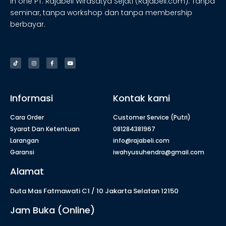
in one PT. Rajabeli Wirasatya Sejati (Rajabeli.com). Tanpa
seminar, tanpa workshop dan tanpa membership
berbayar.
Informasi
Kontak kami
Cara Order
Customer Service (Putri)
Syarat Dan Ketentuan
081284381967
Larangan
info@rajabeli.com
Garansi
iwahyusuhendra@gmail.com
Alamat
Duta Mas Fatmawati C1 / 10 Jakarta Selatan 12150
Jam Buka (Online)