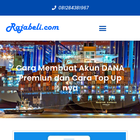
081284381967
e-Payment
Cara Membuat Akun DANA
Premiun dan Cara Top Up
nya