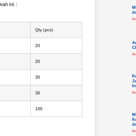
ah ini :
M
d
Re
Qty (pcs)
A
20
C
Re
20
K
30
J
I
30
Re
100
M
K
d
Re