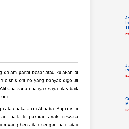
J
I
T
Re
J
P
g dalam partai besar atau kulakan di
Re
ri bisnis online yang banyak digeluti
Alibaba sudah banyak saya ulas baik
.com.
C
M
u atau pakaian di Alibaba. Baju disini
Re
an, baik itu pakaian anak, dewasa
um yang berkaitan dengan baju atau