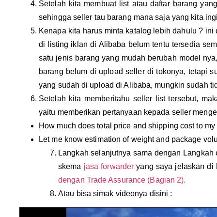
Setelah kita membuat list atau daftar barang yang ki
sehingga seller tau barang mana saja yang kita ing
Kenapa kita harus minta katalog lebih dahulu ? ini
di listing iklan di Alibaba belum tentu tersedia s
satu jenis barang yang mudah berubah model nya
barang belum di upload seller di tokonya, tetapi 
yang sudah di upload di Alibaba, mungkin sudah tid
Setelah kita memberitahu seller list tersebut, m
yaitu memberikan pertanyaan kepada seller mengen
How much does total price and shipping cost to m
Let me know estimation of weight and package vol
Langkah selanjutnya sama dengan Langkah c
skema
jasa forwarder
yang saya jelaskan di 
dengan Trade Assurance (Bagian 2).
Atau bisa simak videonya disini :