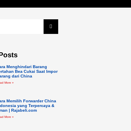
Posts
ara Menghindari Barang
ertahan Bea Cukai Saat Impor
arang dari China
ad More »
ara Memilih Forwarder China
ndonesia yang Terpercaya &
man | Rajabeli.com
ad More »