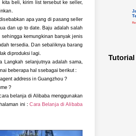
ta beli, kirim list tersebut ke seller,
inkan.
J
T
 disebabkan apa yang di pasang seller
Re
emua dan up to date. Baju adalah salah
, sehingga kemungkinan banyak jenis
sudah tersedia. Dan sebaliknya barang
ak diproduksi lagi.
Tutoria
aka Langkah selanjutnya adalah sama,
ai beberapa hal ssebagai berikut :
y agent address in Guangzhou ?
ume ?
ara belanja di Alibaba menggunakan
halaman ini :
Cara Belanja di Alibaba