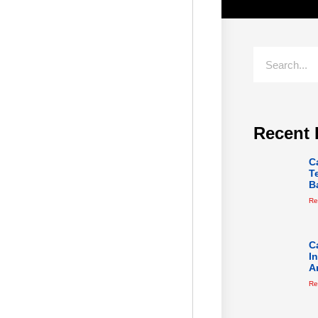
Recent 
C
T
B
Re
C
I
A
Re