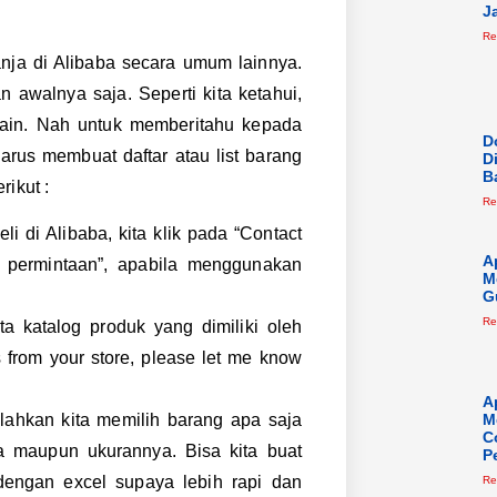
J
Re
nja di Alibaba secara umum lainnya.
 awalnya saja. Seperti kita ketahui,
lain. Nah untuk memberitahu kepada
D
harus membuat daftar atau list barang
D
B
ikut :
Re
i di Alibaba, kita klik pada “Contact
A
im permintaan”, apabila menggunakan
M
G
Re
nta katalog produk yang dimiliki oleh
ms from your store, please let me know
A
M
ilahkan kita memilih barang apa saja
C
a maupun ukurannya. Bisa kita buat
P
engan excel supaya lebih rapi dan
Re