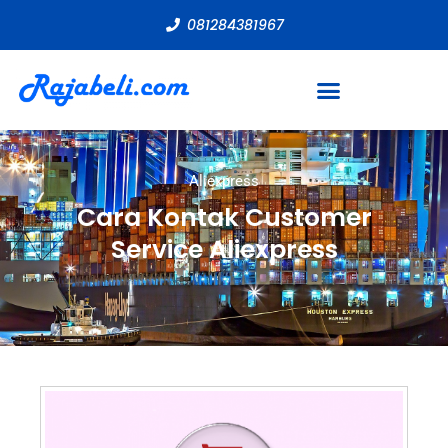
081284381967
Aliexpress
Cara Kontak Customer
Service Aliexpress