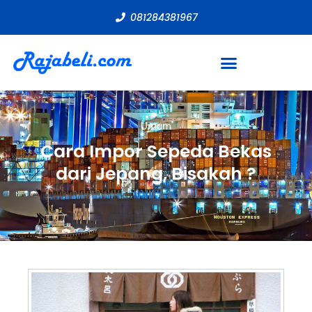
081284381967
Umum
Cara Impor Sepeda Bekas
dari Jepang, Bisakah ?