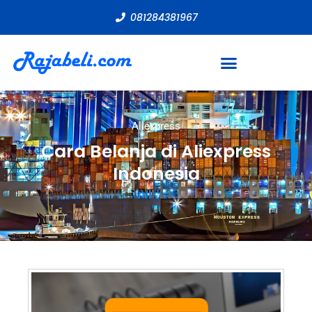
081284381967
Aliexpress
Cara Belanja di Aliexpress
Indonesia