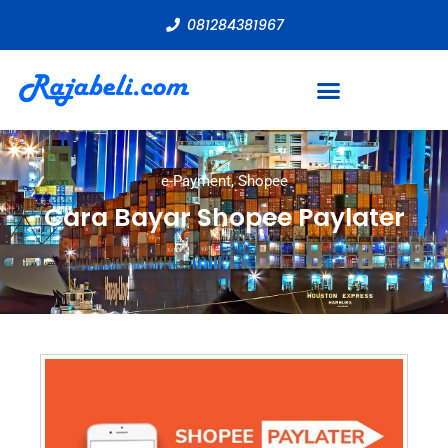
081284381967
e-Payment
,
Shopee
Cara Bayar Shopee Paylater