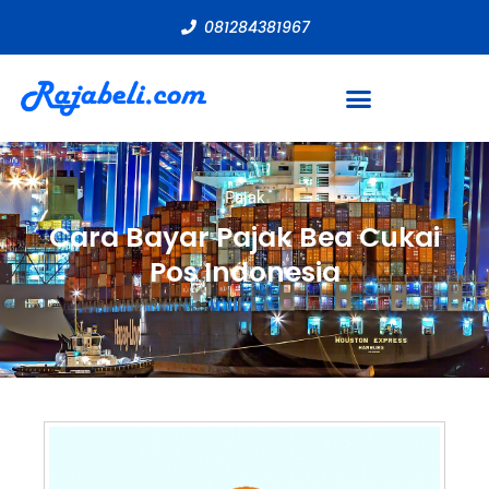
081284381967
Pajak
Cara Bayar Pajak Bea Cukai
Pos Indonesia