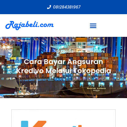
081284381967
Tokopedia
Cara Bayar Angsuran
Kredivo Melalui Tokopedia