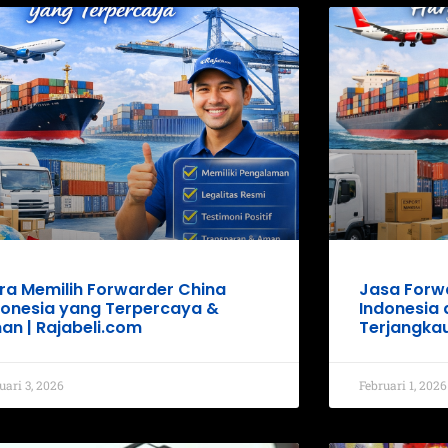
ra Memilih Forwarder China
Jasa Forwa
donesia yang Terpercaya &
Indonesia
an | Rajabeli.com
Terjangka
uari 3, 2026
Februari 1, 2026