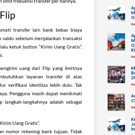
limit frekuensi transfer per harinya.
A
Flip
M
G
Re
mati transfer lain bank bebas biaya
A
n saldo sebelum menjalankan transaksi
M
Q
, lalu ketuk button “Kirim Uang Gratis”.
K
i.
Re
engirim uang dari Flip yang limitnya
M
B
butuhkan layanan transfer di atas
2
verifikasi identitas lebih dulu. Tak
Re
iaya. Pengguna masih dapat menikmati
A
C
lip langkah-langkahnya adalah sebagai
Re
K
“Kirim Uang Gratis”.
J
I
an nomor rekening bank tujuan. Tidak