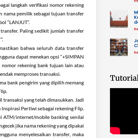
Re
ai langkah verifikasi nomor rekening
M
 nama pemilik sebagai tujuan transfer
K
mbol “LANJUT”.
d
Re
transfer. Paling sedikit jumlah transfer
”.
J
C
mastikan bahwa seluruh data transfer
Re
engguna dapat menekan opsi “+SIMPAN
omor rekening bank tujuan lain atau
ndak memproses transaksi.
Tutoria
ama bank pengirim yang dipilih memang
lip.
l transaksi yang telah dimasukkan. Jadi
Inspirasi Pertiwi sebagai rekening Flip.
i ATM/internet/mobile banking senilai
ngecek jika nama rekening yang dipakai
pengguna menyelesaikan transfer, maka