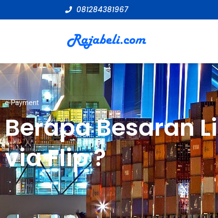
081284381967
e-Payment
Berapa Besaran Li
via Flip ?