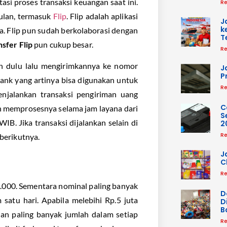
asi proses transaksi keuangan saat ini.
Re
ulan, termasuk
Flip
. Flip adalah aplikasi
J
k
a. Flip pun sudah berkolaborasi dengan
T
nsfer Flip
pun cukup besar.
Re
h dulu lalu mengirimkannya ke nomor
J
P
bank yang artinya bisa digunakan untuk
Re
njalankan transaksi pengiriman uang
C
an memprosesnya selama jam layana dari
S
IB. Jika transaksi dijalankan selain di
2
Re
 berikutnya.
J
C
Re
p10.000. Sementara nominal paling banyak
D
 satu hari. Apabila melebihi Rp.5 juta
D
B
dan paling banyak jumlah dalam setiap
Re