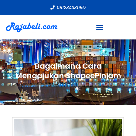
081284381967
Shopee
Bagaimana Cara
Mengajukan ShopeePinjam