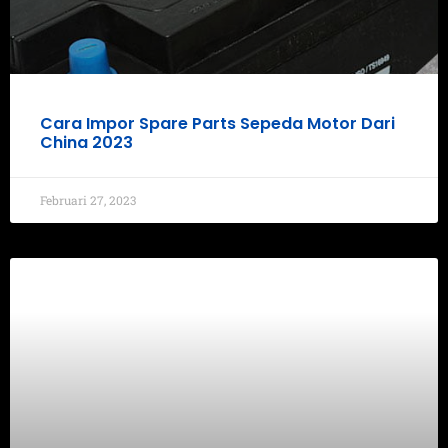
Cara Impor Spare Parts Sepeda Motor Dari
China 2023
Februari 27, 2023