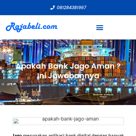
081284381967
Bank
Apakah Bank Jago Aman ?
Ini Jawabannya
Jago
merupakan aplikasi bank digital dengan banyak