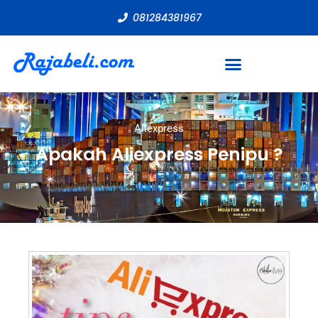
081284381967
Aliexpress
Apakah Aliexpress Penipu ?