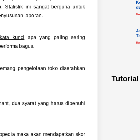
K
. Statistik ini sangat berguna untuk
d
Re
enyusunan laporan.
J
T
kata kunci
apa yang paling sering
Re
performa bagus.
memang pengelolaan toko diserahkan
Tutoria
ant, dua syarat yang harus dipenuhi
opedia maka akan mendapatkan skor