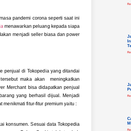
Re
masa pandemi corona seperti saat ini
ia
menawarkan peluang kepada siapa
dakan menjadi seller biasa dan power
J
I
T
Re
e penjual di Tokopedia yang ditandai
 tersebut maka akan meningkatkan
J
er Merchant bisa didapatkan penjual
P
arang yang berhasil dijual. Menjadi
Re
enikmati fitur-fitur premium yaitu :
C
M
kai konsumen. Sesuai data Tokopedia
Re