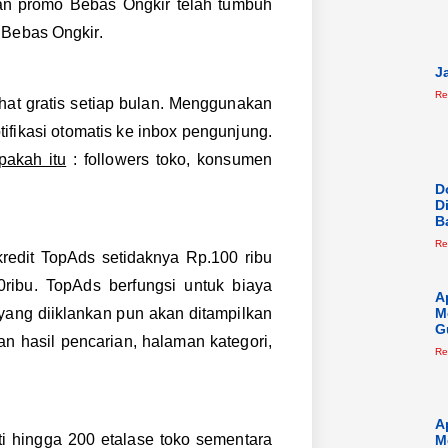
an promo Bebas Ongkir telah tumbuh
 Bebas Ongkir.
J
Re
hat gratis setiap bulan. Menggunakan
ifikasi otomatis ke inbox pengunjung.
pakah itu
: followers toko, konsumen
D
D
B
Re
redit TopAds setidaknya Rp.100 ribu
ribu. TopAds berfungsi untuk biaya
A
yang diiklankan pun akan ditampilkan
M
G
 hasil pencarian, halaman kategori,
Re
A
 hingga 200 etalase toko sementara
M