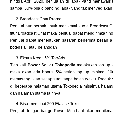
hingga April 2020, penjualan di lapak yang menawark
sampai 50%
bila dibanding
lapak yang tak menyediakan
Broadcast Chat Promo
Penjual pun berhak untuk menikmati kuota Broadcast C
fitur Broadcast Chat maka penjual dapat mengirimkan not
Penjual dapat menentukan sasaran penerima pesan
a
potensial, atau pelanggan.
Ekstra Kredit 5% TopAds
Tiap kali
Power Selller Tokopedia
melakukan
top up
k
maka akan ada bonus 5% setiap
top up
minimal 100
memasang iklan
setiap saat
tanpa batas
waktu. Produk 
di beberapa halaman utama Tokopedia misalnya halaman
dan halaman utama lainnya.
Bisa membuat 200 Etalase Toko
Penjual dengan badge Power Merchant akan menikmati