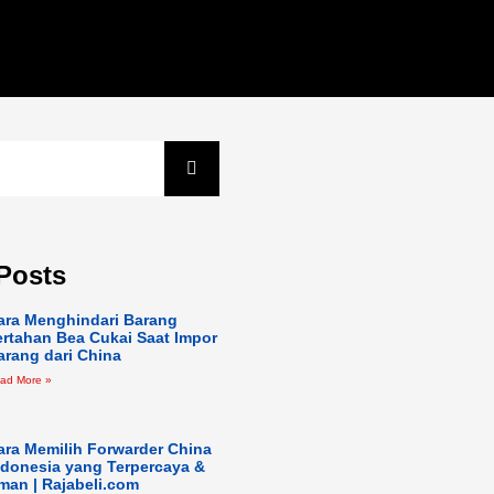
Posts
ara Menghindari Barang
ertahan Bea Cukai Saat Impor
arang dari China
ad More »
ara Memilih Forwarder China
ndonesia yang Terpercaya &
man | Rajabeli.com