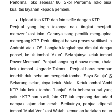
Performa Toko sebesar 80. Skor Performa Toko bisa
kualitas layanan kepada pembeli.
Upload foto KTP dan foto selfie dengan KTP
Penjual yang ingin tokonya naik tingkat menjad
memverifikasi toko. Caranya sang pemilik meng-upload
memegang KTP. Perlu diingat bahwa proses verifikasi ini
Android atau iOS. Langkah-langkahnya dimulai dengan
ponsel, ketuk tombol ‘Akun’. Selanjutnya ketuk tombo
Power Merchant’. Penjual langsung dibawa menuju hala
ketuk tombol ‘Upgrade Tokomu’. Penjual harus membac
terlebih dulu sebelum mengetuk tombol ‘Saya Setuju’.
S
Sekarang’ selanjutnya ketuk ‘Mulai’. Ketuk tombol ‘Am
KTP lalu ketuk tombol ‘Lanjut’. Ada beberapa hal yan
yaitu : KTP harus asli, foto KTP tak terpotong dan ada 
nampak tajam dan cerah. Berikutnya, penjual dipersi
tombol ‘Mulai Verifikasi Wajah’ kemudian kerjakan petun