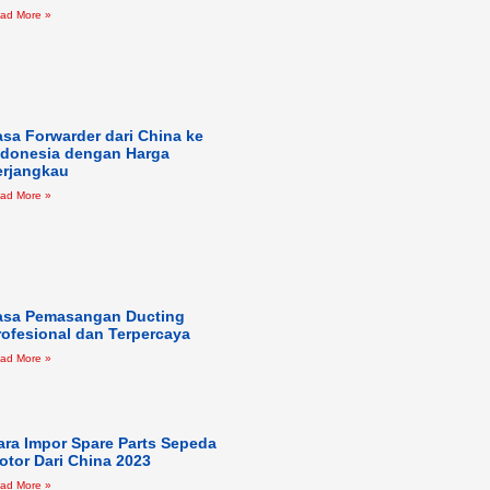
ad More »
asa Forwarder dari China ke
ndonesia dengan Harga
erjangkau
ad More »
asa Pemasangan Ducting
rofesional dan Terpercaya
ad More »
ara Impor Spare Parts Sepeda
otor Dari China 2023
ad More »