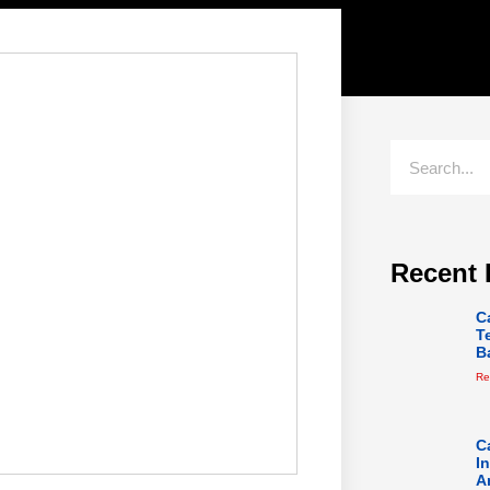
Recent 
C
T
B
Re
C
I
A