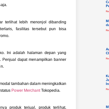
C
aja.
P
Re
M
 terlihat lebih menonjol dibanding
d
laris, fasilitas tersebut pun bisa
Re
romo.
A
oko. Ini adalah halaman depan yang
C
Re
. Penjual dapat menampilkan banner
in.
K
J
k modal tambahan dalam meningkatkan
I
Re
rstatus
Power Merchant
Tokopedia.
M
a produk terjual, produk terlihat,