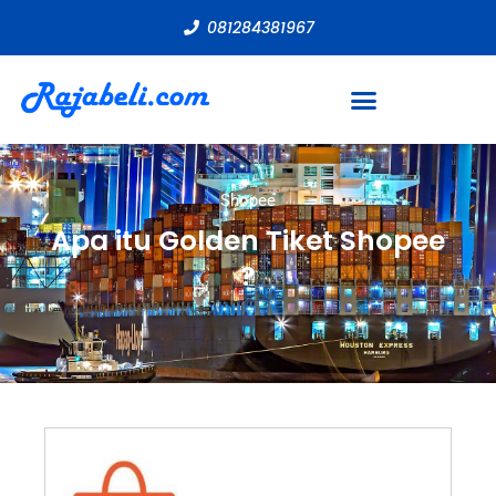
081284381967
Shopee
Apa itu Golden Tiket Shopee
?