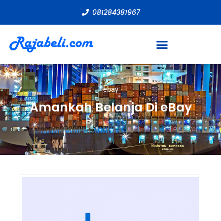
081284381967
ebay
Amankah Belanja Di eBay