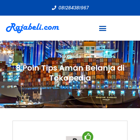
081284381967
Tokopedia
8 Poin Tips Aman Belanja di
Tokopedia