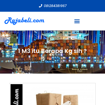
081284381967
Umum
1 M3 itu Berapa Kg sih ?