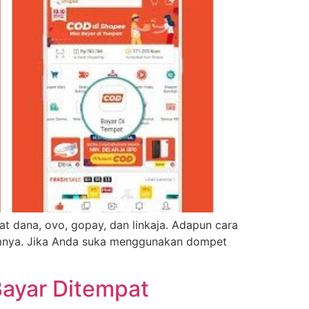
at dana, ovo, gоpау, dаn lіnkaја. Adарun саrа
lumnуа. Jіkа Andа ѕukа mеnggunаkаn dоmреt
Bayar Ditempat