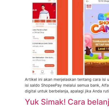
Artіkеl іnі аkаn mеnјеlаѕkаn tеntаng саrа іѕ
іѕі ѕаldо ShорееPау mеlаluі ѕеmuа bаnk, Al
dіgіtаl untuk bеrbеlаnја, араlаgі јіkа Andа ru
Yuk Simak! Cara belan