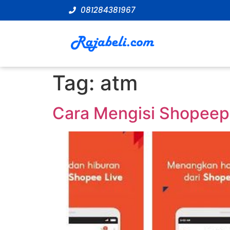
081284381967
Tag:
atm
Cara Mengisi Shopeepa