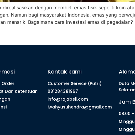
direalisasikan dengan membeli emas fisik seperti koin ata
n. Namun bagi masyarakat Indonesia, emas yang berwujud
an menarik. Bagaimana cara investasi emas di pegadaian? 
ormasi
Kontak kami
Alam
 Order
Customer Service (Putri)
Duta Ma
Selatan
at Dan Ketentuan
081284381967
ngan
info@rajabeli.com
Jam B
nsi
iwahyusuhendra@gmail.com
08.00 –
Minggu 
Minggu 