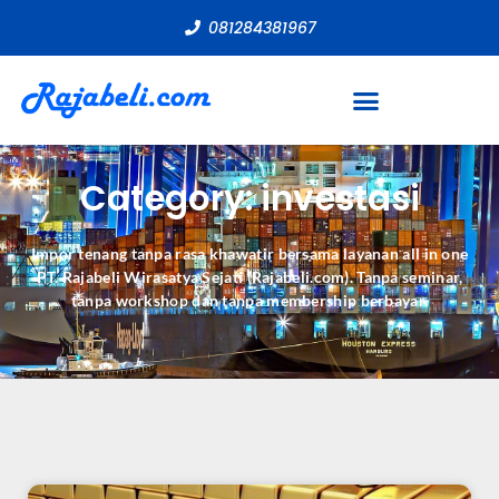
081284381967
Category: investasi
Impor tenang tanpa rasa khawatir bersama layanan all in one
PT. Rajabeli Wirasatya Sejati (Rajabeli.com). Tanpa seminar,
tanpa workshop dan tanpa membership berbayar.