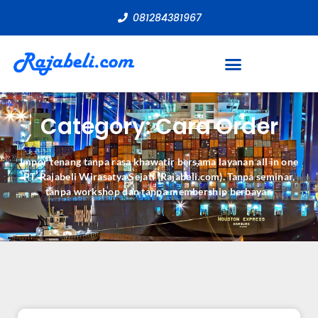
081284381967
Category: Cara Order
Impor tenang tanpa rasa khawatir bersama layanan all in one
PT. Rajabeli Wirasatya Sejati (Rajabeli.com). Tanpa seminar,
tanpa workshop dan tanpa membership berbayar.