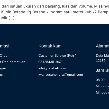
as dari satuan ukuran dari panjang, luas dan volume. Misal
1 Kubik Berapa Kg Berapa kilogram satu meter kubik? Berap
ubik […]
rmasi
Kontak kami
Alama
Order
Customer Service (Putri)
Duta Ma
12150
t Dan Ketentuan
081284381967
ngan
info@rajabeli.com
Jam Bu
si
iwahyusuhendra@gmail.com
08.00 –
Minggu 
Minggu d