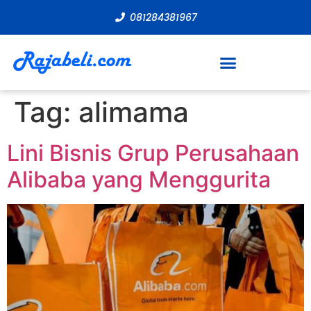
081284381967
Tag:
alimama
Lini Bisnis Grup Perusahaan
Alibaba yang Menggurita